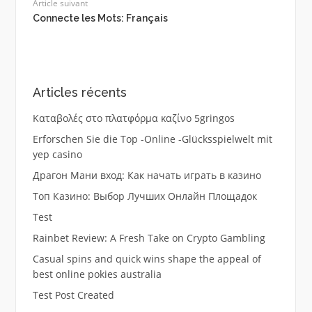
Article suivant
Connecte les Mots: Français
Articles récents
Καταβολές στο πλατφόρμα καζίνο 5gringos
Erforschen Sie die Top -Online -Glücksspielwelt mit
yep casino
Драгон Мани вход: Как начать играть в казино
Топ Казино: Выбор Лучших Онлайн Площадок
Test
Rainbet Review: A Fresh Take on Crypto Gambling
Casual spins and quick wins shape the appeal of
best online pokies australia
Test Post Created