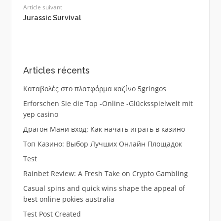
Article suivant
Jurassic Survival
Articles récents
Καταβολές στο πλατφόρμα καζίνο 5gringos
Erforschen Sie die Top -Online -Glücksspielwelt mit
yep casino
Драгон Мани вход: Как начать играть в казино
Топ Казино: Выбор Лучших Онлайн Площадок
Test
Rainbet Review: A Fresh Take on Crypto Gambling
Casual spins and quick wins shape the appeal of
best online pokies australia
Test Post Created