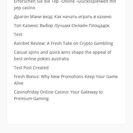
Erforschen Sie die Top -Online -Glücksspielwelt mit
yep casino
Драгон Мани вход: Как начать играть в казино
Топ Казино: Выбор Лучших Онлайн Площадок
Test
Rainbet Review: A Fresh Take on Crypto Gambling
Casual spins and quick wins shape the appeal of
best online pokies australia
Test Post Created
Fresh Bonus: Why New Promotions Keep Your Game
Alive
Casinofriday Online Casino: Your Gateway to
Premium Gaming