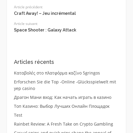
Article précédent
Craft Away! – Jeu incrémental
Article suivant
Space Shooter : Galaxy Attack
Articles récents
Καταβολές στο πλατφόρμα καζίνο 5gringos
Erforschen Sie die Top -Online -Glücksspielwelt mit
yep casino
Драгон Мани вход: Как начать играть в казино
Топ Казино: Выбор Лучших Онлайн Площадок
Test
Rainbet Review: A Fresh Take on Crypto Gambling
Casual spins and quick wins shape the appeal of