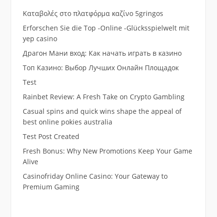
Καταβολές στο πλατφόρμα καζίνο 5gringos
Erforschen Sie die Top -Online -Glücksspielwelt mit
yep casino
Драгон Мани вход: Как начать играть в казино
Топ Казино: Выбор Лучших Онлайн Площадок
Test
Rainbet Review: A Fresh Take on Crypto Gambling
Casual spins and quick wins shape the appeal of
best online pokies australia
Test Post Created
Fresh Bonus: Why New Promotions Keep Your Game
Alive
Casinofriday Online Casino: Your Gateway to
Premium Gaming