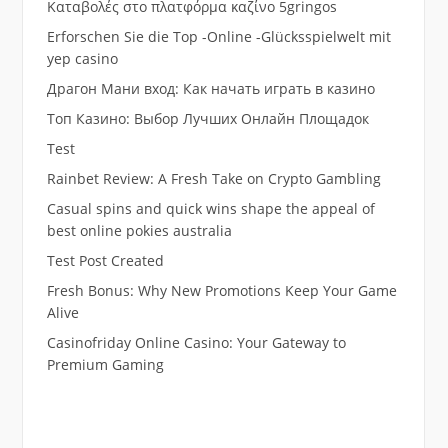
Καταβολές στο πλατφόρμα καζίνο 5gringos
Erforschen Sie die Top -Online -Glücksspielwelt mit
yep casino
Драгон Мани вход: Как начать играть в казино
Топ Казино: Выбор Лучших Онлайн Площадок
Test
Rainbet Review: A Fresh Take on Crypto Gambling
Casual spins and quick wins shape the appeal of
best online pokies australia
Test Post Created
Fresh Bonus: Why New Promotions Keep Your Game
Alive
Casinofriday Online Casino: Your Gateway to
Premium Gaming