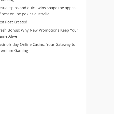
asual spins and quick wins shape the appeal
f best online pokies australia
est Post Created
resh Bonus: Why New Promotions Keep Your
ame Alive
asinofriday Online Casino: Your Gateway to
remium Gaming