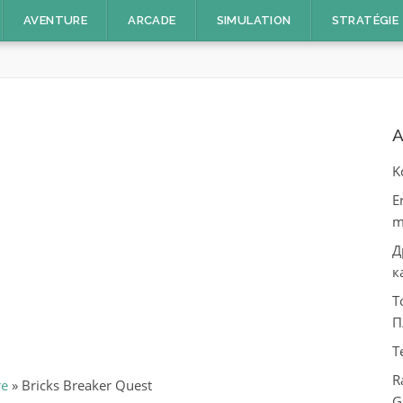
AVENTURE
ARCADE
SIMULATION
STRATÉGIE
A
Κ
E
m
Д
к
Т
П
T
R
re
»
Bricks Breaker Quest
G