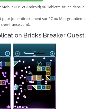
 Mobile (IOS et Android) ou Tablette située dans la
t pour jouer directement sur PC ou Mac gratuitement
s-en-france.com).
lication Bricks Breaker Quest