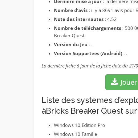
Dernière mise à jour
: la dernière mi
Nombre d’avis
: il y a 8691 avis pour
Note des internautes
: 4.52
Nombre de téléchargements
: 500 0
Breaker Quest
Version du Jeu
: .
Version Supportées (Android)
: .
La dernière fiche à jour de la fiche date du 21/
Jouer
Liste des systèmes d’explo
àBricks Breaker Quest sur
Windows 10 Edition Pro
Windows 10 Famille