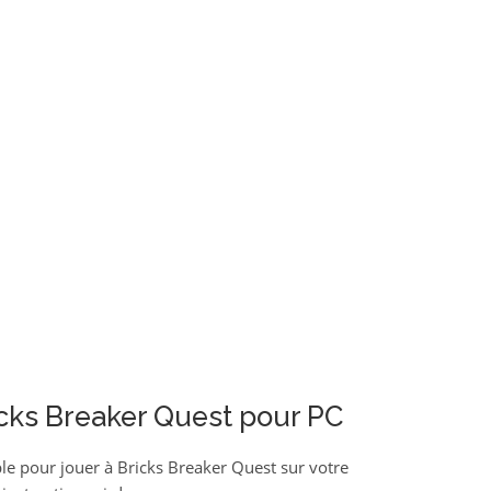
ks Breaker Quest pour PC
 pour jouer à Bricks Breaker Quest sur votre