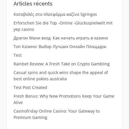
Articles récents
Καταβολές στο πλατφόρμα καζίνο 5gringos
Erforschen Sie die Top -Online -Glücksspielwelt mit
yep casino
Драгон Мани вход: Как начать играть в казино
Топ Казино: Выбор Лучших Онлайн Площадок
Test
Rainbet Review: A Fresh Take on Crypto Gambling
Casual spins and quick wins shape the appeal of
best online pokies australia
Test Post Created
Fresh Bonus: Why New Promotions Keep Your Game
Alive
Casinofriday Online Casino: Your Gateway to
Premium Gaming