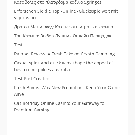
Καταβολές στο πλατφόρμα καζίνο 5gringos
Erforschen Sie die Top -Online -Glücksspielwelt mit
yep casino
Драгон Мани вход: Как начать играть в казино
Топ Казино: Выбор Лучших Онлайн Площадок
Test
Rainbet Review: A Fresh Take on Crypto Gambling
Casual spins and quick wins shape the appeal of
best online pokies australia
Test Post Created
Fresh Bonus: Why New Promotions Keep Your Game
Alive
Casinofriday Online Casino: Your Gateway to
Premium Gaming