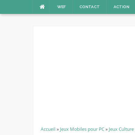
Aller
WEF
CONTACT
ACTION
au
contenu
Accueil
»
Jeux Mobiles pour PC
»
Jeux Culture