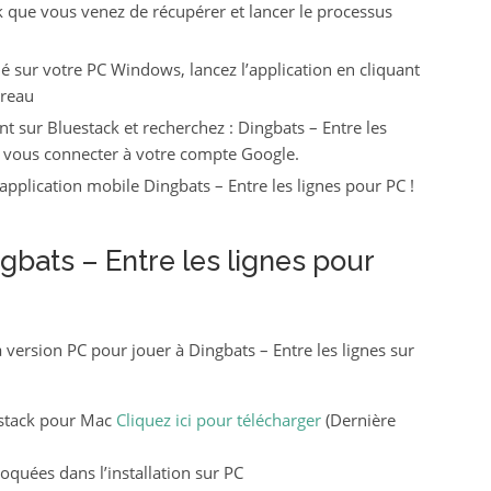
ack que vous venez de récupérer et lancer le processus
lé sur votre PC Windows, lancez l’application en cliquant
ureau
nt sur Bluestack et recherchez : Dingbats – Entre les
ez vous connecter à votre compte Google.
’application mobile Dingbats – Entre les lignes pour PC !
bats – Entre les lignes pour
 version PC pour jouer à Dingbats – Entre les lignes sur
estack pour Mac
Cliquez ici pour télécharger
(Dernière
oquées dans l’installation sur PC