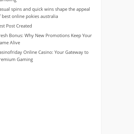
asual spins and quick wins shape the appeal
f best online pokies australia
est Post Created
resh Bonus: Why New Promotions Keep Your
ame Alive
asinofriday Online Casino: Your Gateway to
remium Gaming