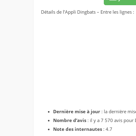
Détails de l’Appli Dingbats – Entre les lignes :
Dernière mise à jour
: la dernière mis
Nombre d’avis
: il y a 7 570 avis pour
Note des internautes
: 4.7