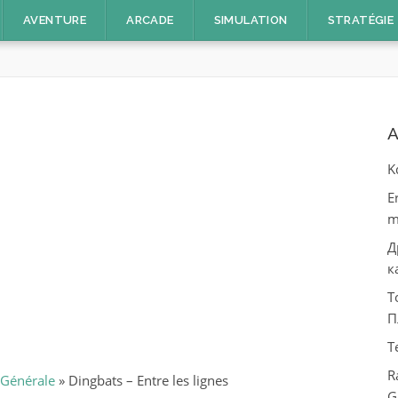
AVENTURE
ARCADE
SIMULATION
STRATÉGIE
A
Κ
E
m
Д
к
Т
П
T
R
 Générale
»
Dingbats – Entre les lignes
G