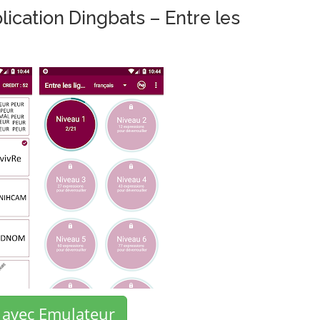
ication Dingbats – Entre les
 avec Emulateur