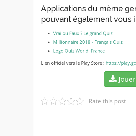
Applications du même genr
pouvant également vous i
Vrai ou Faux ? Le grand Quiz
Millionnaire 2018 - Français Quiz
Logo Quiz World: France
Lien officiel vers le Play Store :
https://play.g
Jouer
Rate this post