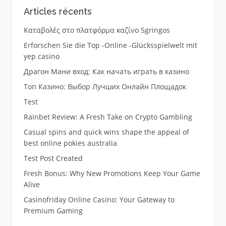
Articles récents
Καταβολές στο πλατφόρμα καζίνο 5gringos
Erforschen Sie die Top -Online -Glücksspielwelt mit
yep casino
Драгон Мани вход: Как начать играть в казино
Топ Казино: Выбор Лучших Онлайн Площадок
Test
Rainbet Review: A Fresh Take on Crypto Gambling
Casual spins and quick wins shape the appeal of
best online pokies australia
Test Post Created
Fresh Bonus: Why New Promotions Keep Your Game
Alive
Casinofriday Online Casino: Your Gateway to
Premium Gaming