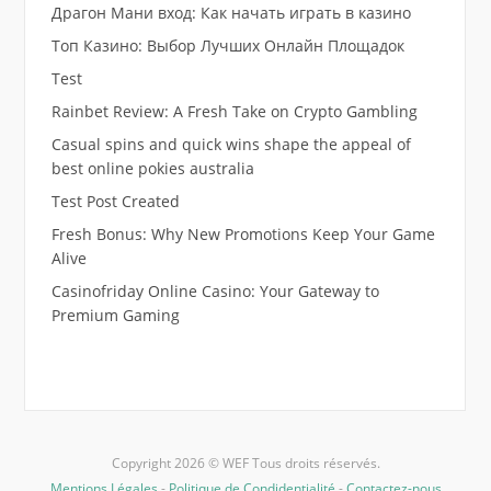
Драгон Мани вход: Как начать играть в казино
Топ Казино: Выбор Лучших Онлайн Площадок
Test
Rainbet Review: A Fresh Take on Crypto Gambling
Casual spins and quick wins shape the appeal of
best online pokies australia
Test Post Created
Fresh Bonus: Why New Promotions Keep Your Game
Alive
Casinofriday Online Casino: Your Gateway to
Premium Gaming
Copyright 2026 © WEF Tous droits réservés.
Mentions Légales
-
Politique de Condidentialité
-
Contactez-nous