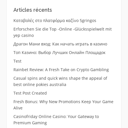
Articles récents
Καταβολές στο πλατφόρμα καζίνο 5gringos
Erforschen Sie die Top -Online -Glücksspielwelt mit
yep casino
Драгон Мани вход: Как начать играть в казино
Топ Казино: Выбор Лучших Онлайн Площадок
Test
Rainbet Review: A Fresh Take on Crypto Gambling
Casual spins and quick wins shape the appeal of
best online pokies australia
Test Post Created
Fresh Bonus: Why New Promotions Keep Your Game
Alive
Casinofriday Online Casino: Your Gateway to
Premium Gaming