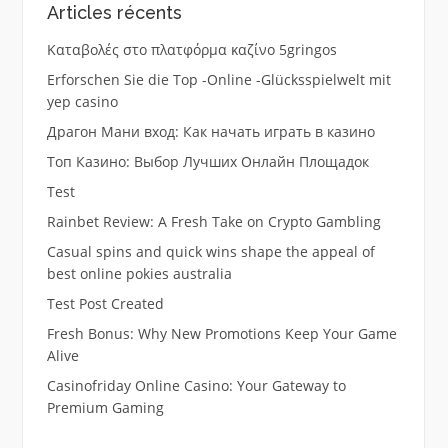
Articles récents
Καταβολές στο πλατφόρμα καζίνο 5gringos
Erforschen Sie die Top -Online -Glücksspielwelt mit
yep casino
Драгон Мани вход: Как начать играть в казино
Топ Казино: Выбор Лучших Онлайн Площадок
Test
Rainbet Review: A Fresh Take on Crypto Gambling
Casual spins and quick wins shape the appeal of
best online pokies australia
Test Post Created
Fresh Bonus: Why New Promotions Keep Your Game
Alive
Casinofriday Online Casino: Your Gateway to
Premium Gaming