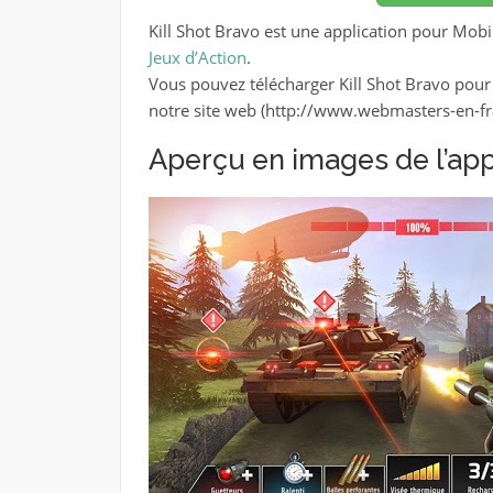
Kill Shot Bravo est une application pour Mobil
Jeux d’Action
.
Vous pouvez télécharger Kill Shot Bravo pour
notre site web (http://www.webmasters-en-fr
Aperçu en images de l’appl