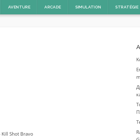
AVENTURE
ARCADE
SIMULATION
STRATÉGIE
A
Κ
E
m
Д
к
Т
П
T
R
»
Kill Shot Bravo
G