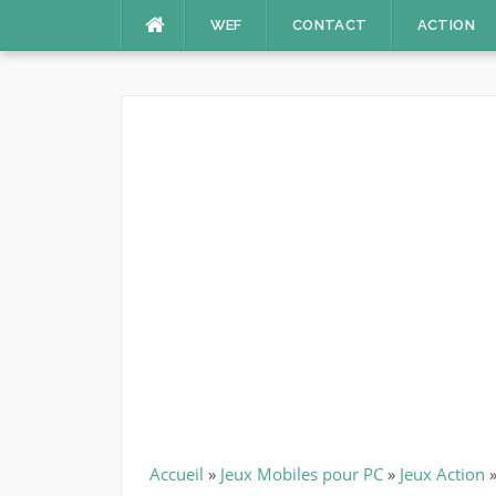
Aller
WEF
CONTACT
ACTION
au
contenu
Accueil
»
Jeux Mobiles pour PC
»
Jeux Action