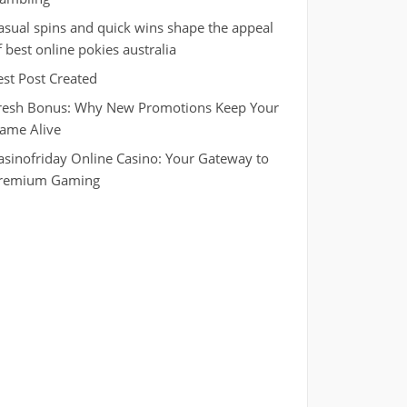
asual spins and quick wins shape the appeal
f best online pokies australia
est Post Created
resh Bonus: Why New Promotions Keep Your
ame Alive
asinofriday Online Casino: Your Gateway to
remium Gaming