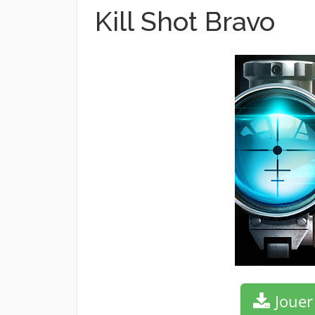
Kill Shot Bravo
Jouer