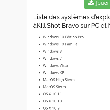
Jouer
Liste des systèmes d’explo
àKill Shot Bravo sur PC et
Windows 10 Edition Pro
Windows 10 Famille
Windows 8
Windows 7
Windows Vista
Windows XP
MacOS High Sierra
MacOS Sierra
OS X 10.11
OS X 10.10
OS X 10.9