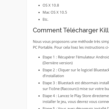
OS X 10.8
Mac OS X 10.5
Etc.
Comment Télécharger Kill
Nous vous proposons une méthode très simple
PC Portable. Pour cela lisez les instructions c
Etape 1 : Récupérer l’émulateur Androi
(Dernière version)
Etape 2 : Cliquer sur le logiciel Bluest
d’installation
Etape 3 : Bluestack est désormais instal
sur l’icône (Raccourci) mise sur votre b
Etape 4 : Lancez le Play Store directeme
installer le jeu, vous devrez vous conn
Etape 5 : Vous avez désormais installé l