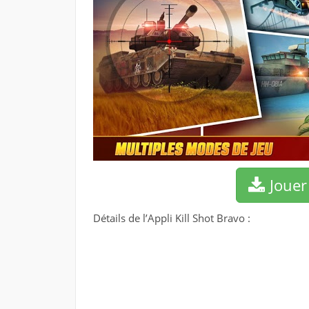
Jouer
Détails de l’Appli Kill Shot Bravo :