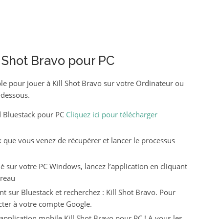
 Shot Bravo pour PC
 pour jouer à Kill Shot Bravo sur votre Ordinateur ou
i-dessous.
d Bluestack pour PC
Cliquez ici pour télécharger
ack que vous venez de récupérer et lancer le processus
lé sur votre PC Windows, lancez l’application en cliquant
ureau
nt sur Bluestack et recherchez : Kill Shot Bravo. Pour
ecter à votre compte Google.
’application mobile Kill Shot Bravo pour PC ! A vous les