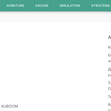
AVENTURE
ARCADE
SIMULATION
STRATÉGIE
A
Κ
E
m
Д
к
Т
П
T
R
»
KUBOOM
G