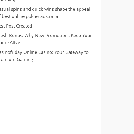
asual spins and quick wins shape the appeal
f best online pokies australia
est Post Created
resh Bonus: Why New Promotions Keep Your
ame Alive
asinofriday Online Casino: Your Gateway to
remium Gaming