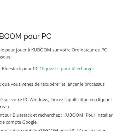
UBOOM pour PC
le pour jouer à KUBOOM sur votre Ordinateur ou PC
ssous.
d Bluestack pour PC
Cliquez ici pour télécharger
ack que vous venez de récupérer et lancer le processus
lé sur votre PC Windows, lancez l’application en cliquant
ureau
ent sur Bluestack et recherchez : KUBOOM. Pour installer
otre compte Google.
é l’application mobile KUBOOM pour PC ! Amusez-vous