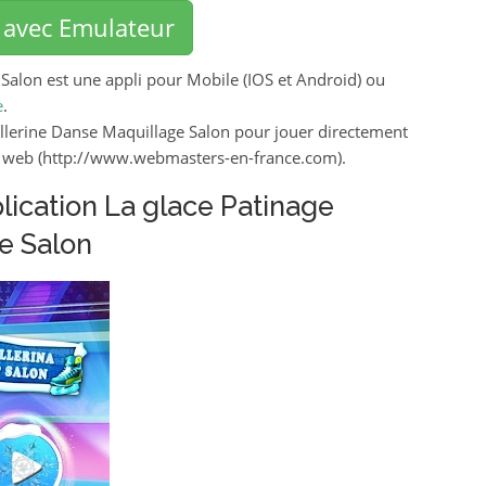
 avec Emulateur
Salon est une appli pour Mobile (IOS et Android) ou
e
.
llerine Danse Maquillage Salon pour jouer directement
e web (http://www.webmasters-en-france.com).
lication La glace Patinage
e Salon