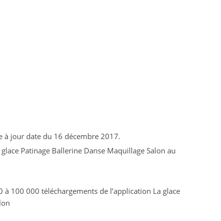
se à jour date du 16 décembre 2017.
a glace Patinage Ballerine Danse Maquillage Salon au
0 à 100 000 téléchargements de l’application La glace
lon