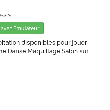
06/2018
 avec Emulateur
itation disponibles pour jouer
ine Danse Maquillage Salon sur