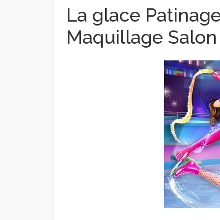
La glace Patinage
Maquillage Salon