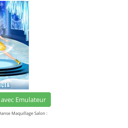
 avec Emulateur
 Danse Maquillage Salon :