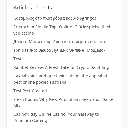
Articles récents
Καταβολές στο πλατφόρμα καζίνο 5gringos
Erforschen Sie die Top -Online -Glücksspielwelt mit
yep casino
Драгон Мани вход: Как начать играть в казино
Топ Казино: Выбор Лучших Онлайн Площадок
Test
Rainbet Review: A Fresh Take on Crypto Gambling
Casual spins and quick wins shape the appeal of
best online pokies australia
Test Post Created
Fresh Bonus: Why New Promotions Keep Your Game
Alive
Casinofriday Online Casino: Your Gateway to
Premium Gaming