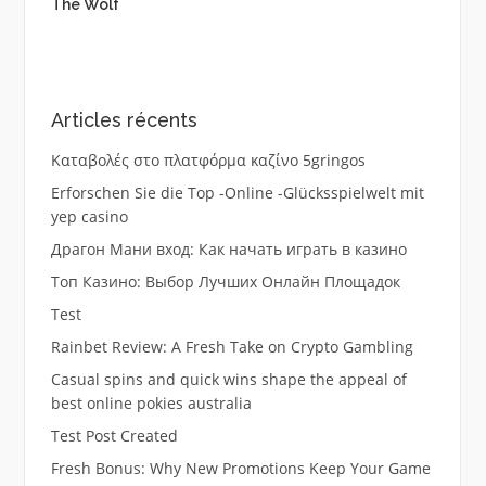
The Wolf
Articles récents
Καταβολές στο πλατφόρμα καζίνο 5gringos
Erforschen Sie die Top -Online -Glücksspielwelt mit
yep casino
Драгон Мани вход: Как начать играть в казино
Топ Казино: Выбор Лучших Онлайн Площадок
Test
Rainbet Review: A Fresh Take on Crypto Gambling
Casual spins and quick wins shape the appeal of
best online pokies australia
Test Post Created
Fresh Bonus: Why New Promotions Keep Your Game