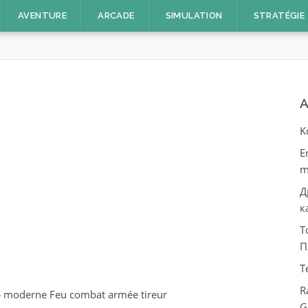
AVENTURE
ARCADE
SIMULATION
STRATÉGIE
A
Κ
E
m
Д
к
Т
П
T
R
»
moderne Feu combat armée tireur
G