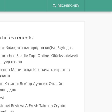
RECHERCHER
rticles récents
αταβολές στο πλατφόρμα καζίνο 5gringos
rforschen Sie die Top -Online -Glücksspielwelt
it yep casino
рагон Мани вход: Как начать играть в
азино
оп Казино: Выбор Лучших Онлайн
лощадок
est
ainbet Review: A Fresh Take on Crypto
ambling