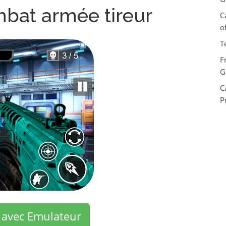
bat armée tireur
C
o
T
F
G
C
P
 avec Emulateur