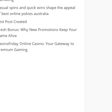
asual spins and quick wins shape the appeal
f best online pokies australia
est Post Created
resh Bonus: Why New Promotions Keep Your
ame Alive
asinofriday Online Casino: Your Gateway to
remium Gaming