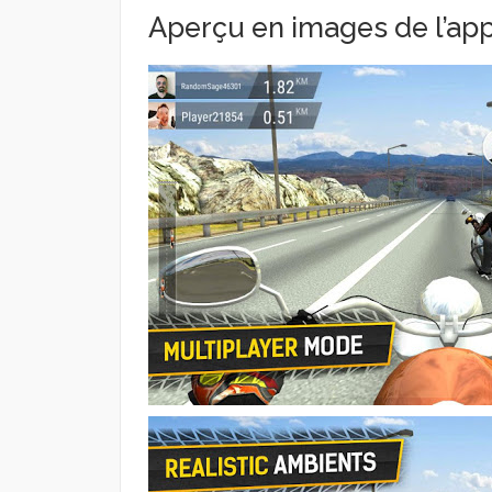
Aperçu en images de l’app