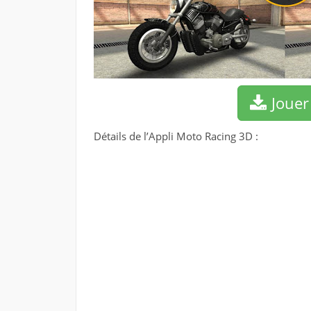
Jouer
Détails de l’Appli Moto Racing 3D :