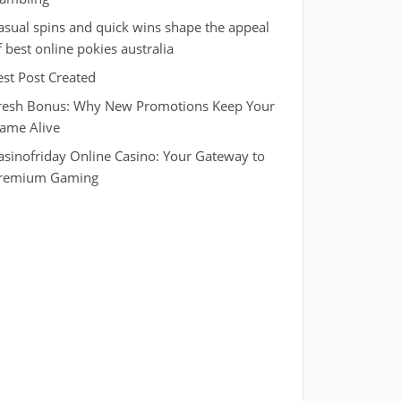
asual spins and quick wins shape the appeal
f best online pokies australia
est Post Created
resh Bonus: Why New Promotions Keep Your
ame Alive
asinofriday Online Casino: Your Gateway to
remium Gaming