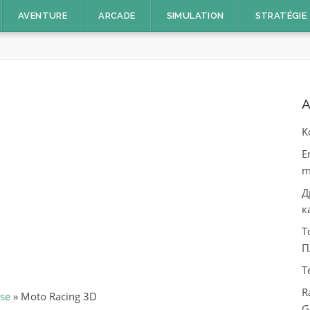
AVENTURE
ARCADE
SIMULATION
STRATÉGIE
A
Κ
E
m
Д
к
Т
П
T
R
se
»
Moto Racing 3D
G