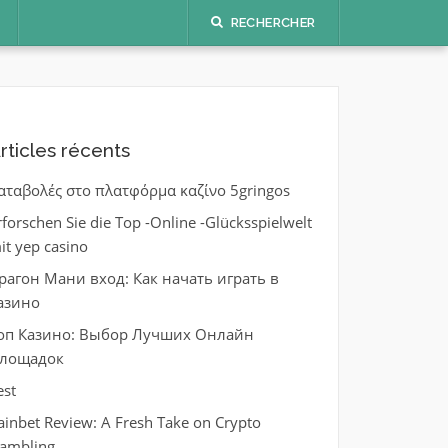
RECHERCHER
rticles récents
αταβολές στο πλατφόρμα καζίνο 5gringos
rforschen Sie die Top -Online -Glücksspielwelt
it yep casino
рагон Мани вход: Как начать играть в
азино
оп Казино: Выбор Лучших Онлайн
лощадок
est
ainbet Review: A Fresh Take on Crypto
ambling