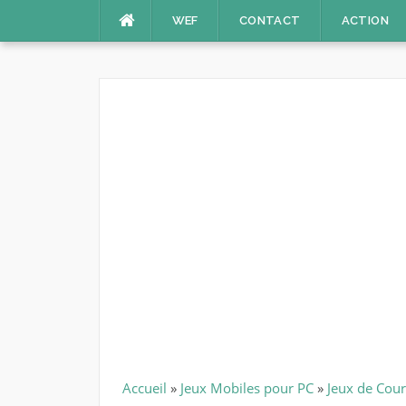
Aller
WEF
CONTACT
ACTION
au
contenu
Accueil
»
Jeux Mobiles pour PC
»
Jeux de Cour