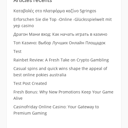
Articles récents
Καταβολές στο πλατφόρμα καζίνο 5gringos
Erforschen Sie die Top -Online -Glücksspielwelt mit
yep casino
Драгон Мани вход: Как начать играть в казино
Топ Казино: Выбор Лучших Онлайн Площадок
Test
Rainbet Review: A Fresh Take on Crypto Gambling
Casual spins and quick wins shape the appeal of
best online pokies australia
Test Post Created
Fresh Bonus: Why New Promotions Keep Your Game
Alive
Casinofriday Online Casino: Your Gateway to
Premium Gaming