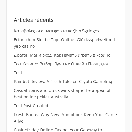
Articles récents
Καταβολές στο πλατφόρμα καζίνο 5gringos
Erforschen Sie die Top -Online -Glücksspielwelt mit
yep casino
Драгон Мани вход: Как начать играть в казино
Топ Казино: Выбор Лучших Онлайн Площадок
Test
Rainbet Review: A Fresh Take on Crypto Gambling
Casual spins and quick wins shape the appeal of
best online pokies australia
Test Post Created
Fresh Bonus: Why New Promotions Keep Your Game
Alive
Casinofriday Online Casino: Your Gateway to