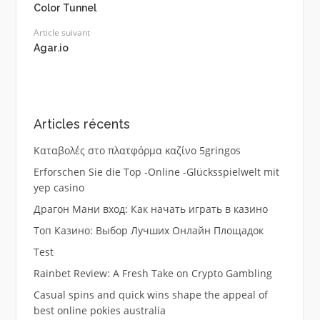
Color Tunnel
Article suivant
Agar.io
Articles récents
Καταβολές στο πλατφόρμα καζίνο 5gringos
Erforschen Sie die Top -Online -Glücksspielwelt mit
yep casino
Драгон Мани вход: Как начать играть в казино
Топ Казино: Выбор Лучших Онлайн Площадок
Test
Rainbet Review: A Fresh Take on Crypto Gambling
Casual spins and quick wins shape the appeal of
best online pokies australia