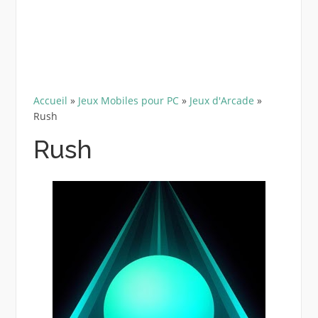
Accueil
»
Jeux Mobiles pour PC
»
Jeux d'Arcade
»
Rush
Rush