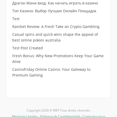
Драгон Мани вход: Как начать играть в казино
Топ Казино: Выбор Лучших Онлайн Площадок
Test
Rainbet Review: A Fresh Take on Crypto Gambling
Casual spins and quick wins shape the appeal of
best online pokies australia
Test Post Created
Fresh Bonus: Why New Promotions Keep Your Game
Alive
Casinofriday Online Casino: Your Gateway to
Premium Gaming
Copyright 2026 © WEF Tous droits réservés.
Mentions Légales
-
Politique de Condidentialité
-
Contactez-nous