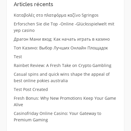
Articles récents
Καταβολές στο πλατφόρμα καζίνο 5gringos
Erforschen Sie die Top -Online -Glücksspielwelt mit
yep casino
Драгон Мани вход: Как начать играть в казино
Топ Казино: Выбор Лучших Онлайн Площадок
Test
Rainbet Review: A Fresh Take on Crypto Gambling
Casual spins and quick wins shape the appeal of
best online pokies australia
Test Post Created
Fresh Bonus: Why New Promotions Keep Your Game
Alive
Casinofriday Online Casino: Your Gateway to
Premium Gaming