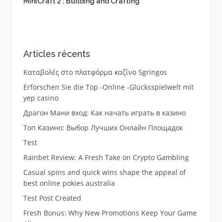
MiniCraft 2 : Building and Crafting
Articles récents
Καταβολές στο πλατφόρμα καζίνο 5gringos
Erforschen Sie die Top -Online -Glücksspielwelt mit
yep casino
Драгон Мани вход: Как начать играть в казино
Топ Казино: Выбор Лучших Онлайн Площадок
Test
Rainbet Review: A Fresh Take on Crypto Gambling
Casual spins and quick wins shape the appeal of
best online pokies australia
Test Post Created
Fresh Bonus: Why New Promotions Keep Your Game