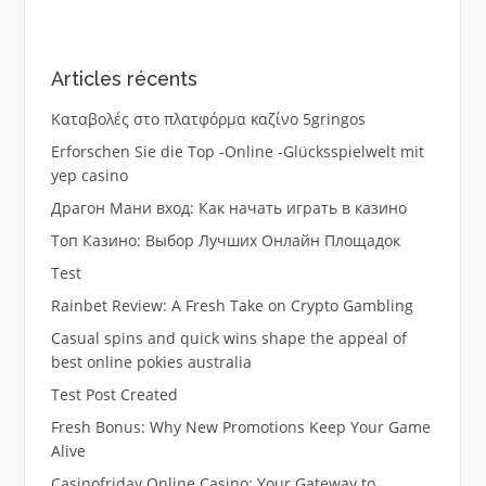
Articles récents
Καταβολές στο πλατφόρμα καζίνο 5gringos
Erforschen Sie die Top -Online -Glücksspielwelt mit
yep casino
Драгон Мани вход: Как начать играть в казино
Топ Казино: Выбор Лучших Онлайн Площадок
Test
Rainbet Review: A Fresh Take on Crypto Gambling
Casual spins and quick wins shape the appeal of
best online pokies australia
Test Post Created
Fresh Bonus: Why New Promotions Keep Your Game
Alive
Casinofriday Online Casino: Your Gateway to