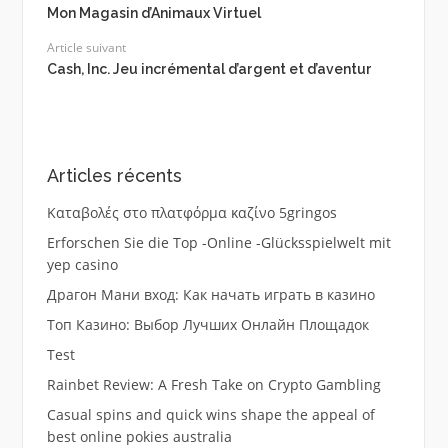
Mon Magasin d’Animaux Virtuel
Article suivant
Cash, Inc. Jeu incrémental d’argent et d’aventur
Articles récents
Καταβολές στο πλατφόρμα καζίνο 5gringos
Erforschen Sie die Top -Online -Glücksspielwelt mit
yep casino
Драгон Мани вход: Как начать играть в казино
Топ Казино: Выбор Лучших Онлайн Площадок
Test
Rainbet Review: A Fresh Take on Crypto Gambling
Casual spins and quick wins shape the appeal of
best online pokies australia