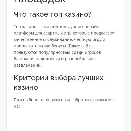
Что такое топ казино?
Топ казино — это рейтинг лучших онлайн-
платформ для азартных игр, которые предлагают
качественное обслуживание, честную игру и
привлекательные бонусы. Такие сайты
пользуются популярностью среди игроков
благодаря надежности и разнообразию
развлечений.
Критерии выбора лучших
казино
При выборе площадки стоит обратить внимание
на: