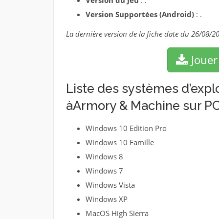
Version du Jeu
: .
Version Supportées (Android)
: .
La dernière version de la fiche date du 26/08/2
Jouer
Liste des systèmes d’explo
àArmory & Machine sur PC
Windows 10 Edition Pro
Windows 10 Famille
Windows 8
Windows 7
Windows Vista
Windows XP
MacOS High Sierra