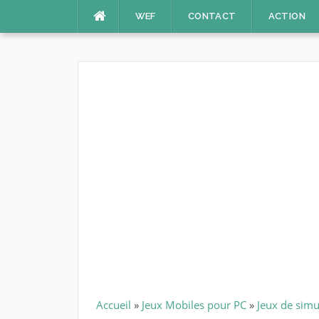
Aller
WEF
CONTACT
ACTION
au
contenu
Accueil
»
Jeux Mobiles pour PC
»
Jeux de simu