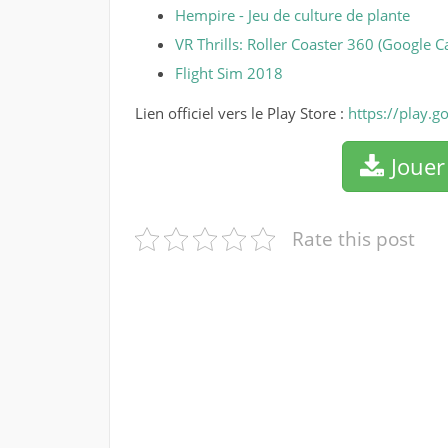
Hempire - Jeu de culture de plante
VR Thrills: Roller Coaster 360 (Google 
Flight Sim 2018
Lien officiel vers le Play Store :
https://play.
Jouer
Rate this post