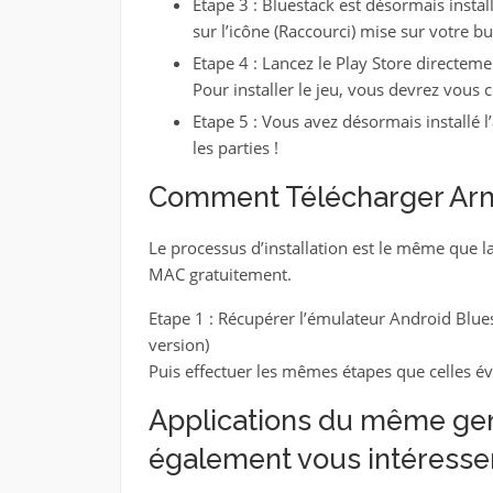
Etape 3 : Bluestack est désormais instal
sur l’icône (Raccourci) mise sur votre b
Etape 4 : Lancez le Play Store directem
Pour installer le jeu, vous devrez vous
Etape 5 : Vous avez désormais installé
les parties !
Comment Télécharger Arm
Le processus d’installation est le même que 
MAC gratuitement.
Etape 1 : Récupérer l’émulateur Android Blu
version)
Puis effectuer les mêmes étapes que celles év
Applications du même ge
également vous intéresse