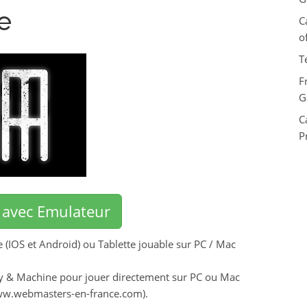
e
C
o
T
F
G
C
P
 avec Emulateur
(IOS et Android) ou Tablette jouable sur PC / Mac
ory & Machine pour jouer directement sur PC ou Mac
www.webmasters-en-france.com).