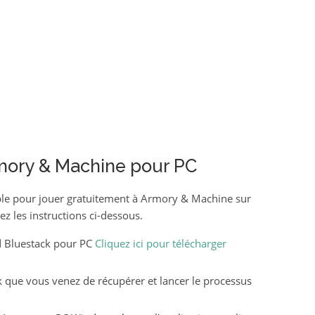
ory & Machine pour PC
e pour jouer gratuitement à Armory & Machine sur
ez les instructions ci-dessous.
d Bluestack pour PC
Cliquez ici pour télécharger
ack que vous venez de récupérer et lancer le processus