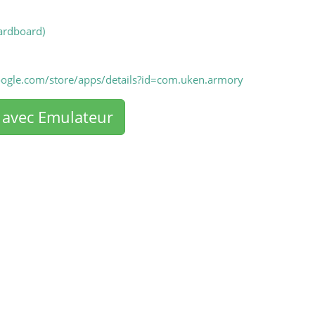
Cardboard)
google.com/store/apps/details?id=com.uken.armory
 avec Emulateur