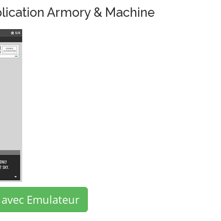
lication Armory & Machine
 avec Emulateur