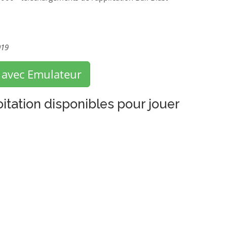
019
 avec Emulateur
itation disponibles pour jouer