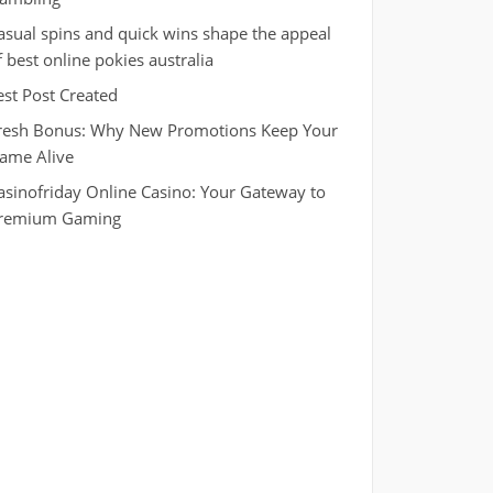
asual spins and quick wins shape the appeal
f best online pokies australia
est Post Created
resh Bonus: Why New Promotions Keep Your
ame Alive
asinofriday Online Casino: Your Gateway to
remium Gaming