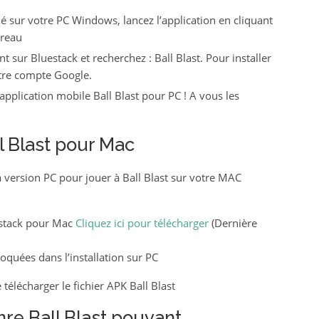
lé sur votre PC Windows, lancez l’application en cliquant
ureau
t sur Bluestack et recherchez : Ball Blast. Pour installer
otre compte Google.
’application mobile Ball Blast pour PC ! A vous les
 Blast pour Mac
a version PC pour jouer à Ball Blast sur votre MAC
estack pour Mac
Cliquez ici pour télécharger
(Dernière
oquées dans l’installation sur PC
télécharger le fichier APK Ball Blast
re Ball Blast pouvant