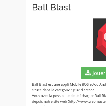
Ball Blast
Jouer
Ball Blast est une appli Mobile (IOS et/ou An
située dans la catégorie : Jeux d’arcade.
Vous avez la possibilité de télécharger Ball 
depuis notre site web (http://www.webmaster