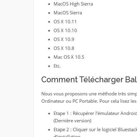
MacOS High Sierra
MacOS Sierra
OS X 10.11
OS X 10.10
OS X 10.9
OS X 10.8
Mac OS X 10.5
Etc.
Comment Télécharger Ball
Nous vous proposons une méthode très simple
Ordinateur ou PC Portable. Pour cela lisez les
Etape 1 : Récupérer l’émulateur Androi
(Dernière version)
Etape 2 : Cliquer sur le logiciel Bluest
d’installation