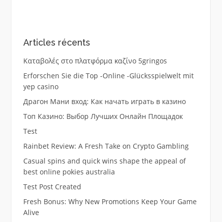
Articles récents
Καταβολές στο πλατφόρμα καζίνο 5gringos
Erforschen Sie die Top -Online -Glücksspielwelt mit
yep casino
Драгон Мани вход: Как начать играть в казино
Топ Казино: Выбор Лучших Онлайн Площадок
Test
Rainbet Review: A Fresh Take on Crypto Gambling
Casual spins and quick wins shape the appeal of
best online pokies australia
Test Post Created
Fresh Bonus: Why New Promotions Keep Your Game
Alive