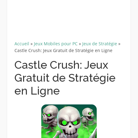
Accueil
»
Jeux Mobiles pour PC
»
Jeux de Stratégie
»
Castle Crush: Jeux Gratuit de Stratégie en Ligne
Castle Crush: Jeux
Gratuit de Stratégie
en Ligne