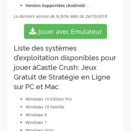
Version Supportées (Android)
: .
La dernière version de la fiche date du 24/10/2018
Jouer avec Emulateur
Liste des systèmes
d’exploitation disponibles pour
jouer àCastle Crush: Jeux
Gratuit de Stratégie en Ligne
sur PC et Mac
Windows 10 Edition Pro
Windows 10 Famille
Windows 8
Windows 7
Windows Vista