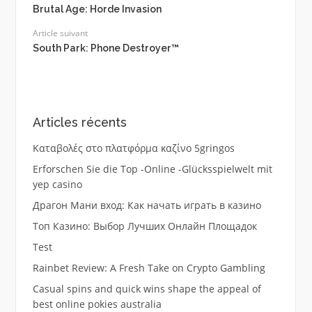
Brutal Age: Horde Invasion
Article suivant
South Park: Phone Destroyer™
Articles récents
Καταβολές στο πλατφόρμα καζίνο 5gringos
Erforschen Sie die Top -Online -Glücksspielwelt mit
yep casino
Драгон Мани вход: Как начать играть в казино
Топ Казино: Выбор Лучших Онлайн Площадок
Test
Rainbet Review: A Fresh Take on Crypto Gambling
Casual spins and quick wins shape the appeal of
best online pokies australia