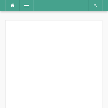
Aller
Menu
au
contenu