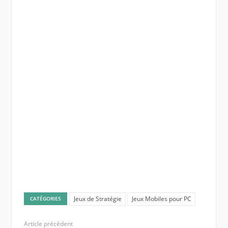
Jeux de Stratégie
Jeux Mobiles pour PC
CATÉGORIES
Article précédent