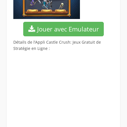
Jouer avec Emulateur
Détails de l’Appli Castle Crush: Jeux Gratuit de
Stratégie en Ligne :