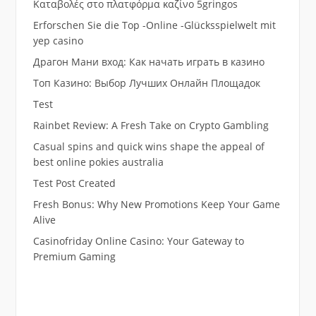
Καταβολές στο πλατφόρμα καζίνο 5gringos
Erforschen Sie die Top -Online -Glücksspielwelt mit
yep casino
Драгон Мани вход: Как начать играть в казино
Топ Казино: Выбор Лучших Онлайн Площадок
Test
Rainbet Review: A Fresh Take on Crypto Gambling
Casual spins and quick wins shape the appeal of
best online pokies australia
Test Post Created
Fresh Bonus: Why New Promotions Keep Your Game
Alive
Casinofriday Online Casino: Your Gateway to
Premium Gaming