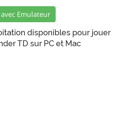
 avec Emulateur
itation disponibles pour jouer
nder TD sur PC et Mac