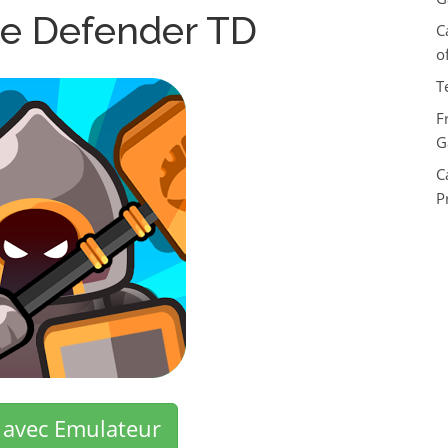
le Defender TD
C
o
T
F
G
C
P
 avec Emulateur