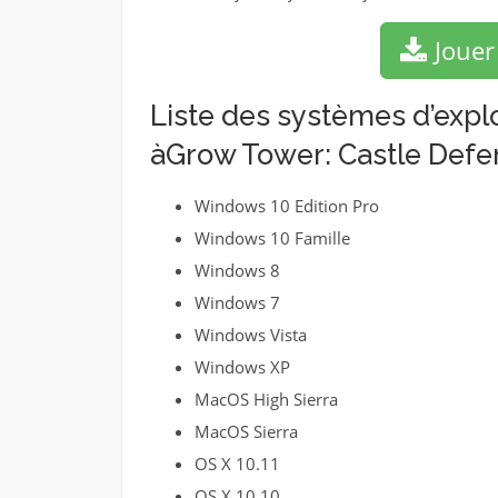
Jouer
Liste des systèmes d’explo
àGrow Tower: Castle Defe
Windows 10 Edition Pro
Windows 10 Famille
Windows 8
Windows 7
Windows Vista
Windows XP
MacOS High Sierra
MacOS Sierra
OS X 10.11
OS X 10.10