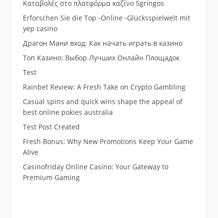
Καταβολές στο πλατφόρμα καζίνο 5gringos
Erforschen Sie die Top -Online -Glücksspielwelt mit
yep casino
Драгон Мани вход: Как начать играть в казино
Топ Казино: Выбор Лучших Онлайн Площадок
Test
Rainbet Review: A Fresh Take on Crypto Gambling
Casual spins and quick wins shape the appeal of
best online pokies australia
Test Post Created
Fresh Bonus: Why New Promotions Keep Your Game
Alive
Casinofriday Online Casino: Your Gateway to
Premium Gaming