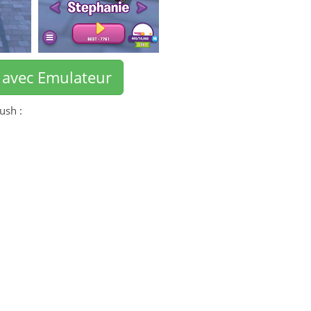
 avec Emulateur
ush :