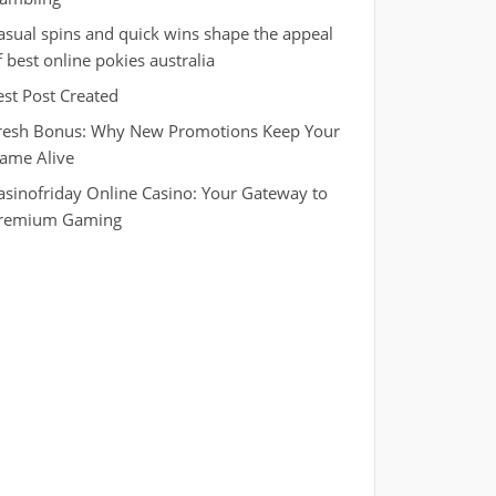
asual spins and quick wins shape the appeal
f best online pokies australia
est Post Created
resh Bonus: Why New Promotions Keep Your
ame Alive
asinofriday Online Casino: Your Gateway to
remium Gaming