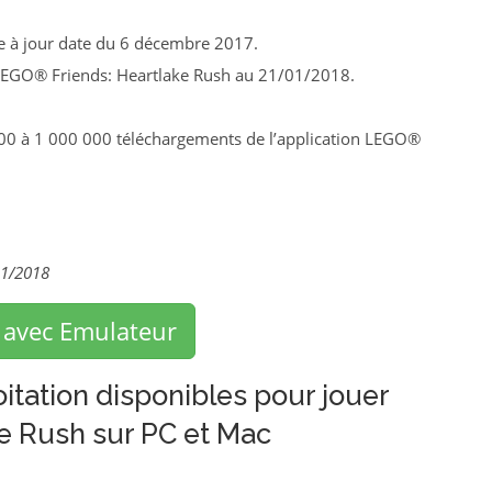
se à jour date du 6 décembre 2017.
r LEGO® Friends: Heartlake Rush au 21/01/2018.
00 à 1 000 000 téléchargements de l’application LEGO®
01/2018
 avec Emulateur
itation disponibles pour jouer
e Rush sur PC et Mac