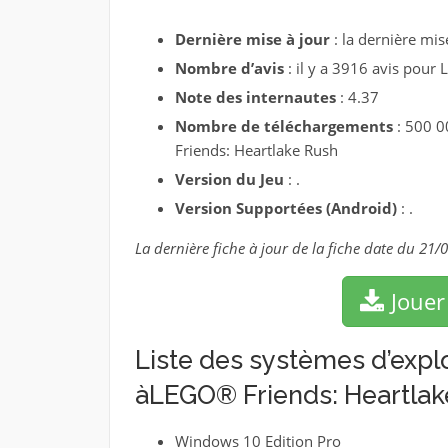
Dernière mise à jour
: la dernière mi
Nombre d’avis
: il y a 3916 avis pou
Note des internautes
: 4.37
Nombre de téléchargements
: 500 0
Friends: Heartlake Rush
Version du Jeu
: .
Version Supportées (Android)
: .
La dernière fiche à jour de la fiche date du 21/
Jouer
Liste des systèmes d’explo
àLEGO® Friends: Heartlak
Windows 10 Edition Pro