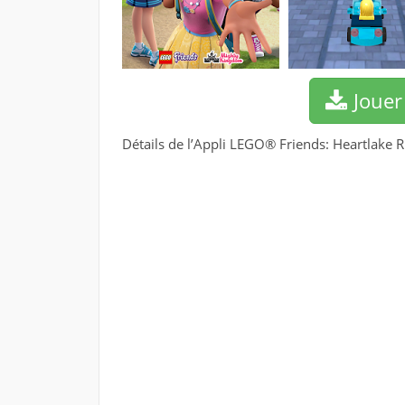
Jouer
Détails de l’Appli LEGO® Friends: Heartlake R