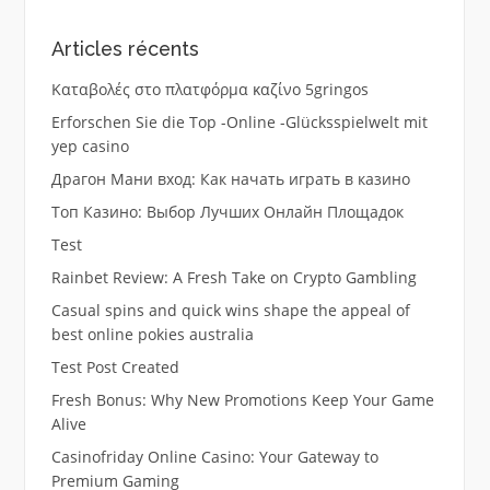
Articles récents
Καταβολές στο πλατφόρμα καζίνο 5gringos
Erforschen Sie die Top -Online -Glücksspielwelt mit
yep casino
Драгон Мани вход: Как начать играть в казино
Топ Казино: Выбор Лучших Онлайн Площадок
Test
Rainbet Review: A Fresh Take on Crypto Gambling
Casual spins and quick wins shape the appeal of
best online pokies australia
Test Post Created
Fresh Bonus: Why New Promotions Keep Your Game
Alive
Casinofriday Online Casino: Your Gateway to
Premium Gaming