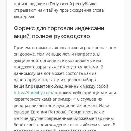
произошедшие в Генуэзской республике,
открывают нам тайну происхождения слова
«лотерея».
Форекс для торговли индексами
акций: полное руководство
Причем, стоимость актива тоже играет роль – чем
он дороже, тем меньше лот, и напротив. В
аукционнойторговле все выставляемые на
продажутовары также именуются лотами. В
данномслучае лот может состоять как из
одногопредмета, так и из целого набора
вещей,предметов объединённых между собой
https://forexby.com/
покаким либо принципам или
характеристикам(например, «10 стульев из
дворца» визвестном аукционе из романа Ильи
Ильфаи Евгения Петрова). Термин лот, как и
многие другие современные биржевые термины
берёт своё происхождение в английском языке. В