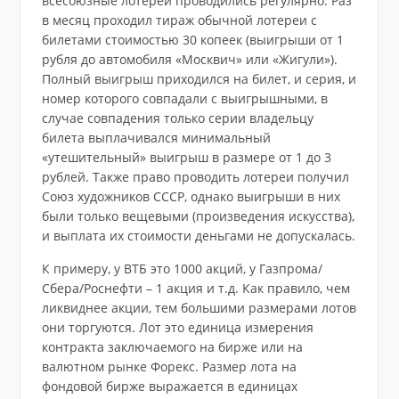
всесоюзные лотереи проводились регулярно. Раз
в месяц проходил тираж обычной лотереи с
билетами стоимостью 30 копеек (выигрыши от 1
рубля до автомобиля «Москвич» или «Жигули»).
Полный выигрыш приходился на билет, и серия, и
номер которого совпадали с выигрышными, в
случае совпадения только серии владельцу
билета выплачивался минимальный
«утешительный» выигрыш в размере от 1 до 3
рублей. Также право проводить лотереи получил
Союз художников СССР, однако выигрыши в них
были только вещевыми (произведения искусства),
и выплата их стоимости деньгами не допускалась.
К примеру, у ВТБ это 1000 акций, у Газпрома/
Сбера/Роснефти – 1 акция и т.д. Как правило, чем
ликвиднее акции, тем большими размерами лотов
они торгуются. Лот это единица измерения
контракта заключаемого на бирже или на
валютном рынке Форекс. Размер лота на
фондовой бирже выражается в единицах