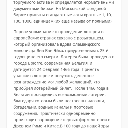
торгуемого актива и определяется нормативными
документами биржи. На Московской фондовой
бирже приняты стандартные лоты кратные 1, 10,
100, 1000, единицам (их ещё называют полными).
Первое упоминание о проведении лотереи в
европейских странах связано с розыгрышем,
который организовала вдова фламандского
живописца Яна Ван Эйка, приуроченным к 25-й
годовщине его смерти. Лотерея была проведена в
городе Брюгге, современная Бельгия, и
датируется 24 февраля 1466 года. Принять
участие в лотерее и получить денежное
вознаграждение мог любой желающий, кто
приобрёл лотерейный билет. После 1466 года в
Бельгии проводились всевозможные лотереи,
благодаря которым были построены часовни,
богадельни, водные каналы и портовые
сооружения. Практически одновременно
происходит зарождение первых форм лотереи в
Древнем Риме и Китае.В 100 году до нашей эры