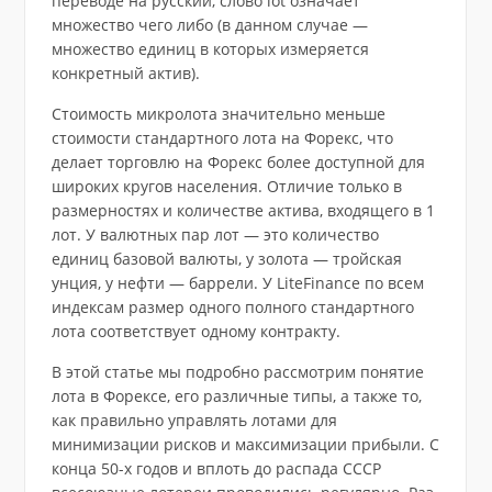
переводе на русский, слово lot означает
множество чего либо (в данном случае —
множество единиц в которых измеряется
конкретный актив).
Стоимость микролота значительно меньше
стоимости стандартного лота на Форекс, что
делает торговлю на Форекс более доступной для
широких кругов населения. Отличие только в
размерностях и количестве актива, входящего в 1
лот. У валютных пар лот — это количество
единиц базовой валюты, у золота — тройская
унция, у нефти — баррели. У LiteFinance по всем
индексам размер одного полного стандартного
лота соответствует одному контракту.
В этой статье мы подробно рассмотрим понятие
лота в Форексе, его различные типы, а также то,
как правильно управлять лотами для
минимизации рисков и максимизации прибыли. С
конца 50-х годов и вплоть до распада СССР