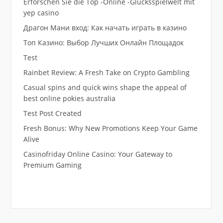
Erforschen Sie die Top -Online -Glücksspielwelt mit
yep casino
Драгон Мани вход: Как начать играть в казино
Топ Казино: Выбор Лучших Онлайн Площадок
Test
Rainbet Review: A Fresh Take on Crypto Gambling
Casual spins and quick wins shape the appeal of
best online pokies australia
Test Post Created
Fresh Bonus: Why New Promotions Keep Your Game
Alive
Casinofriday Online Casino: Your Gateway to
Premium Gaming