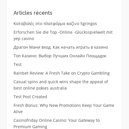
Articles récents
Καταβολές στο πλατφόρμα καζίνο 5gringos
Erforschen Sie die Top -Online -Glücksspielwelt mit
yep casino
Драгон Мани вход: Как начать играть в казино
Топ Казино: Выбор Лучших Онлайн Площадок
Test
Rainbet Review: A Fresh Take on Crypto Gambling
Casual spins and quick wins shape the appeal of
best online pokies australia
Test Post Created
Fresh Bonus: Why New Promotions Keep Your Game
Alive
Casinofriday Online Casino: Your Gateway to
Premium Gaming