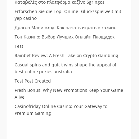
Καταβολές στο πλατφόρμα καζίνο 5gringos
Erforschen Sie die Top -Online -Glücksspielwelt mit
yep casino
Драгон Мани вход: Как начать играть в казино
Топ Казино: Выбор Лучших Онлайн Площадок
Test
Rainbet Review: A Fresh Take on Crypto Gambling
Casual spins and quick wins shape the appeal of
best online pokies australia
Test Post Created
Fresh Bonus: Why New Promotions Keep Your Game
Alive
Casinofriday Online Casino: Your Gateway to
Premium Gaming