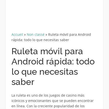
Accueil
»
Non classé
»
Ruleta móvil para Android
rápida: todo lo que necesitas saber
Ruleta móvil para
Android rápida: todo
lo que necesitas
saber
La ruleta es uno de los juegos de casino más
icónicos y emocionantes que se pueden encontrar
en línea. Con la creciente popularidad de los