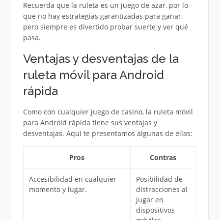
Recuerda que la ruleta es un juego de azar, por lo
que no hay estrategias garantizadas para ganar,
pero siempre es divertido probar suerte y ver qué
pasa.
Ventajas y desventajas de la
ruleta móvil para Android
rápida
Como con cualquier juego de casino, la ruleta móvil
para Android rápida tiene sus ventajas y
desventajas. Aquí te presentamos algunas de ellas:
Pros
Contras
Accesibilidad en cualquier
Posibilidad de
momento y lugar.
distracciones al
jugar en
dispositivos