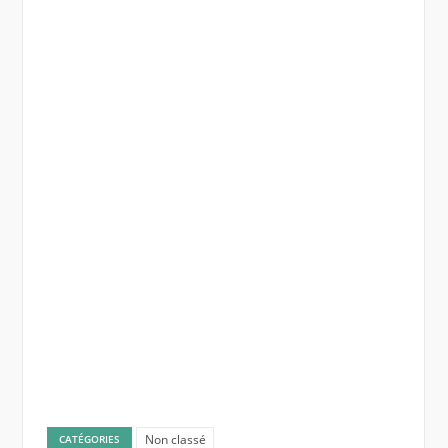
Non classé
CATÉGORIES