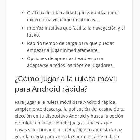
Gráficos de alta calidad que garantizan una
experiencia visualmente atractiva.
Interfaz intuitiva que facilita la navegación y el
juego.
Rápido tiempo de carga para que puedas
empezar a jugar inmediatamente.
Opciones de apuestas flexibles para
adaptarse a todos los tipos de jugadores.
¿Cómo jugar a la ruleta móvil
para Android rápida?
Para jugar a la ruleta móvil para Android rápida,
simplemente descarga la aplicación del casino de tu
elección en tu dispositivo Android y busca la opción
de ruleta en la sección de juegos. Una vez que
hayas seleccionado la ruleta, elige tu apuesta y haz
girar la rueda para ver si la suerte está de tu lado.