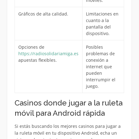
móviles.
Gráficos de alta calidad.
Limitaciones en
cuanto a la
pantalla del
dispositivo.
Opciones de
Posibles
https://radiosolidariamiga.es
problemas de
apuestas flexibles.
conexión a
internet que
pueden
interrumpir el
juego.
Casinos donde jugar a la ruleta
móvil para Android rápida
Si estás buscando los mejores casinos para jugar a
la ruleta móvil en tu dispositivo Android, echa un