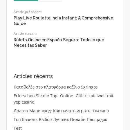
Article précédent
Play Live Roulette India Instant: A Comprehensive
Guide
Article suivant
Ruleta Online en España Segura: Todo lo que
Necesitas Saber
Articles récents
Καταβολές στο πλατφόρμα καζίνο 5gringos
Erforschen Sie die Top -Online -Glücksspielwelt mit
yep casino
Драгон Мани вход: Как начать играть в казино
Топ Казино: Выбор Лучших Онлайн Площадок
Test