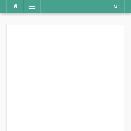
Aller
Menu
au
contenu