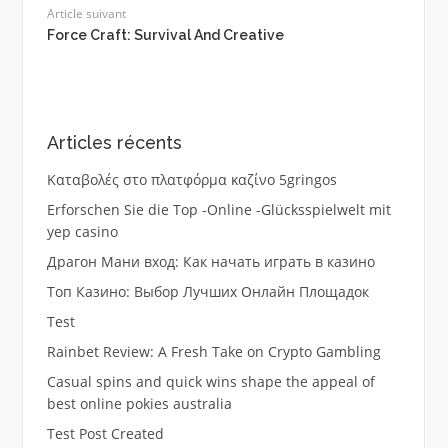
Article suivant
Force Craft: Survival And Creative
Articles récents
Καταβολές στο πλατφόρμα καζίνο 5gringos
Erforschen Sie die Top -Online -Glücksspielwelt mit
yep casino
Драгон Мани вход: Как начать играть в казино
Топ Казино: Выбор Лучших Онлайн Площадок
Test
Rainbet Review: A Fresh Take on Crypto Gambling
Casual spins and quick wins shape the appeal of
best online pokies australia
Test Post Created