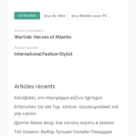
Jeux de rôles
Jeux Mobiles pour PC
CATÉGORIES
Article précédent
Wartide: Heroes of Atlantis
Article suivant
International Fashion Stylist
Articles récents
Καταβολές στο πλατφόρμα καζίνο 5gringos
Erforschen Sie die Top -Online -Glücksspielwelt mit
yep casino
Драгон Мани вход: Как начать играть в казино
Топ Казино: Выбор Лучших Онлайн Площадок